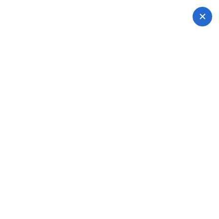
登录平台
✕
影视中心
了解最新的行业动态和资讯信息
银河娱乐博彩官网 进展梳理