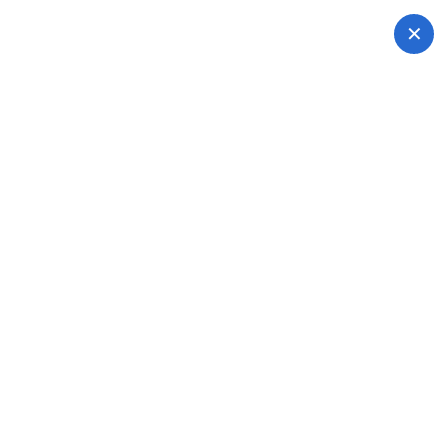
✕
网
影视中心
联系我们
登录平台
银河娱乐博彩官网
专业 · 信赖 · 安全
立即注册