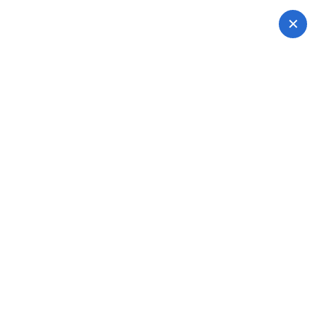
登录平台
✕
标签云列表
按标签聚合浏览相关文章
华为快充功率对比苹果效率提升超三成