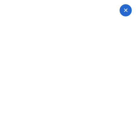
登录平台
✕
标签云列表
按标签聚合浏览相关文章
银河娱乐博彩官网 - 戏剧性进展追踪：某科技巨头收购