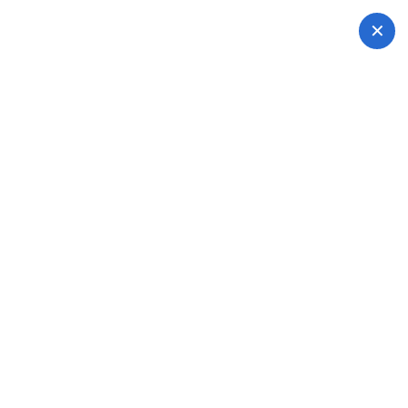
登录平台
✕
标签云列表
按标签聚合浏览相关文章
皇马客场逼平马竞进球数仅次于巴萨 - 银河娱乐博彩官