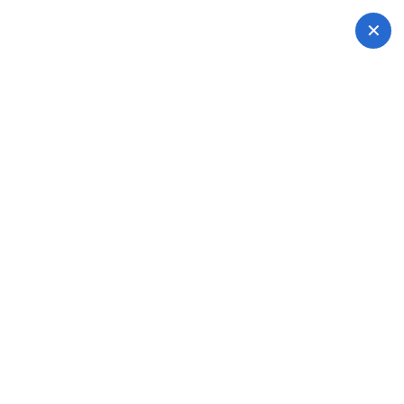
登录平台
✕
标签云列表
按标签聚合浏览相关文章
平台规则调 银河娱乐博彩官网 整看点汇总